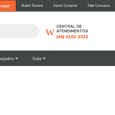
tsapp
Quem Somos
Como Comprar
Fale Conosco
CENTRAL DE
ATENDIMENTOS
|44| 3242-1312
nejados
Sala