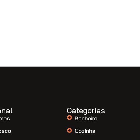
onal
Categorias
mos
Banheiro
osco
Cozinha