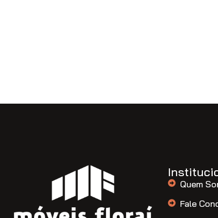
Instituci
Quem So
Fale Con