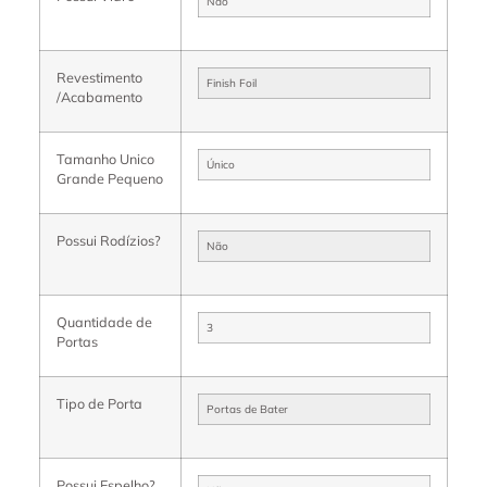
Não
Revestimento
Finish Foil
/Acabamento
Tamanho Unico
Único
Grande Pequeno
Possui Rodízios?
Não
Quantidade de
3
Portas
Tipo de Porta
Portas de Bater
Possui Espelho?