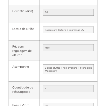
Garantia (dias)
90
Escala de Brilho
Fosca com Textura e Impressão UV
Pés com
Não
regulagem de
altura?
Acompanha
Balcão Buffet + Kit Ferragens + Manual de
Montagem
Quantidade de
4
Pés/Sapatas
Possui Vidro