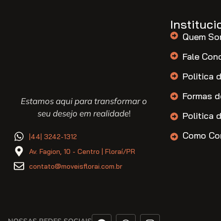
Instituci
Quem So
Fale Con
Politica 
Formas d
Estamos aqui para transformar o
seu desejo em realidade
!
Politica 
Como Co
|44| 3242-1312
Av. Fagion, 10 - Centro | Floraí/PR
contato@moveisflorai.com.br