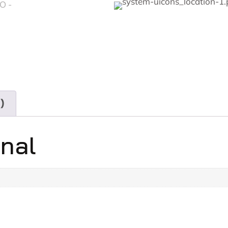
)
onal