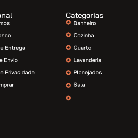
onal
Categorias
mos
Banheiro
osco
Cozinha
de Entrega
Quarto
e Envio
Lavanderia
de Privacidade
Planejados
mprar
Sala