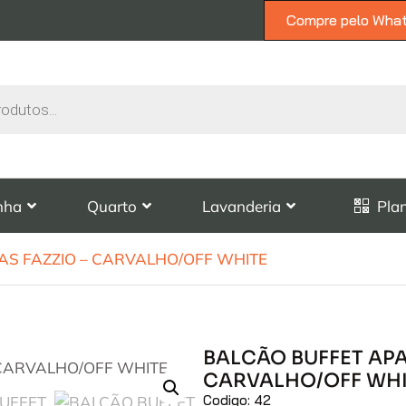
Compre pelo Wha
nha
Quarto
Lavanderia
Pla
S FAZZIO – CARVALHO/OFF WHITE
BALCÃO BUFFET APA
CARVALHO/OFF WHI
Codigo: 42