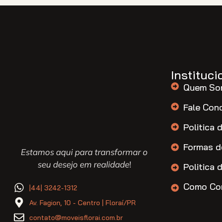
Instituci
Quem So
Fale Con
Politica 
Formas d
Estamos aqui para transformar o
seu desejo em realidade
!
Politica 
Como Co
|44| 3242-1312
Av. Fagion, 10 - Centro | Floraí/PR
contato@moveisflorai.com.br