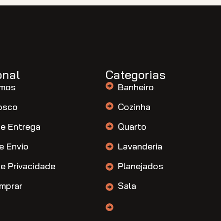
onal
Categorias
mos
Banheiro
osco
Cozinha
de Entrega
Quarto
e Envio
Lavanderia
de Privacidade
Planejados
mprar
Sala